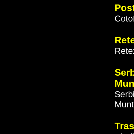
Pos
Coto
Ret
Rete
Ser
Mun
Serb
Munt
Tra