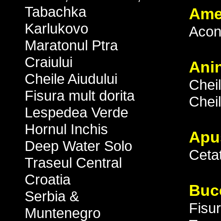
Tabachka
Ame
Karlukovo
Acon
Maratonul Ptra
Craiului
Ani
Cheile Aiudului
Chei
Fisura mult dorita
Chei
Lespedea Verde
Hornul Inchis
Apu
Deep Water Solo
Ceta
Traseul Central
Croatia
Buce
Serbia &
Fisur
Muntenegro