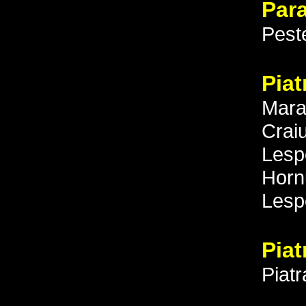
Par
Peste
Piat
Mara
Craiu
Lesp
Hornu
Lespe
Piat
Piat