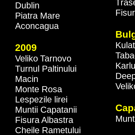
Tras
Dublin
Fisur
Piatra Mare
Aconcagua
Bulg
Kula
2009
Taba
Veliko Tarnovo
Karl
Turnul Paltinului
Deep
Macin
Veli
Monte Rosa
Lespezile lirei
Capa
Muntii Capatanii
Munti
Fisura Albastra
Cheile Rametului