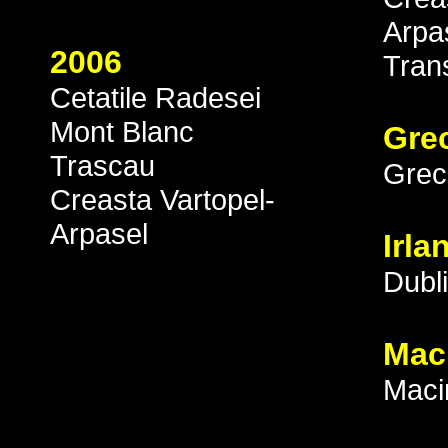
Arpa
2006
Tran
Cetatile Radesei
Mont Blanc
Gre
Trascau
Grec
Creasta Vartopel-
Arpasel
Irla
Dubl
Mac
Maci