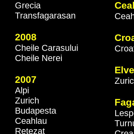
Cea
Grecia
Transfagarasan
Ceah
2008
Croa
Cheile Carasului
Croa
Cheile Nerei
Elve
2007
Zuri
Alpi
Zurich
Fag
Budapesta
Lesp
Ceahlau
Turnu
Retezat
Crea